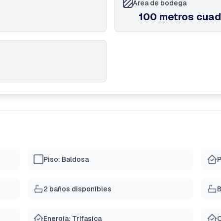
Área de bodega
100 metros cua
Piso: Baldosa
P
2 baños disponibles
B
Energía: Trifasica
C