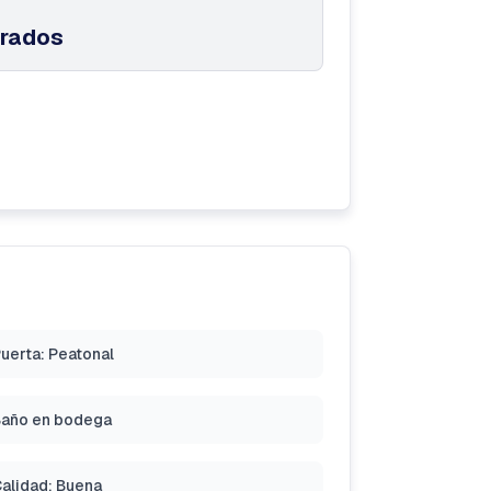
drados
uerta: Peatonal
año en bodega
alidad: Buena