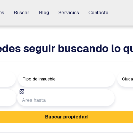
os
os
Buscar
Buscar
Blog
Blog
Servicios
Servicios
Contacto
Contacto
des seguir buscando lo q
Tipo de inmueble
Ciud
Buscar propiedad