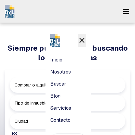
Inicio
Nosotros
Siempre puedes seguir buscando
Buscar
lo que necesitas
Inicio
Blog
Nosotros
Servicios
Buscar
Comprar o alquilar
Contacto
Blog
Tipo de inmueble
Servicios
Pagar
Contacto
Ciudad
Login