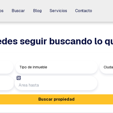
os
os
Buscar
Buscar
Blog
Blog
Servicios
Servicios
Contacto
Contacto
des seguir buscando lo q
Tipo de inmueble
Ciud
Buscar propiedad