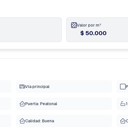
Valor por m²
$ 50.000
Vía principal
P
Puerta: Peatonal
1
Calidad: Buena
O