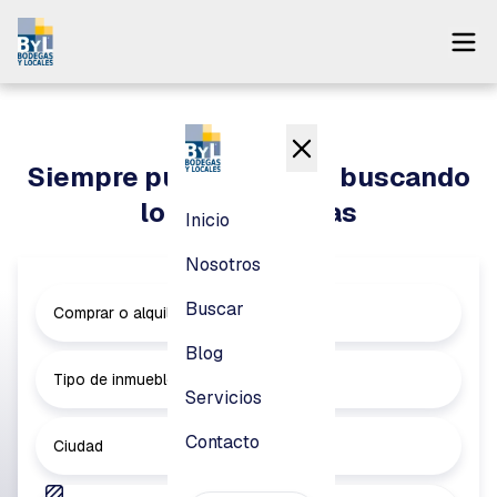
Inicio
Nosotros
Siempre puedes seguir buscando
Buscar
lo que necesitas
Inicio
Blog
Nosotros
Servicios
Buscar
Comprar o alquilar
Contacto
Blog
Tipo de inmueble
Servicios
Pagar
Contacto
Ciudad
Login