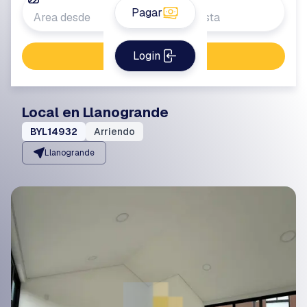
Pagar
Login
Buscar propiedad
Local en Llanogrande
BYL14932
Arriendo
Llanogrande