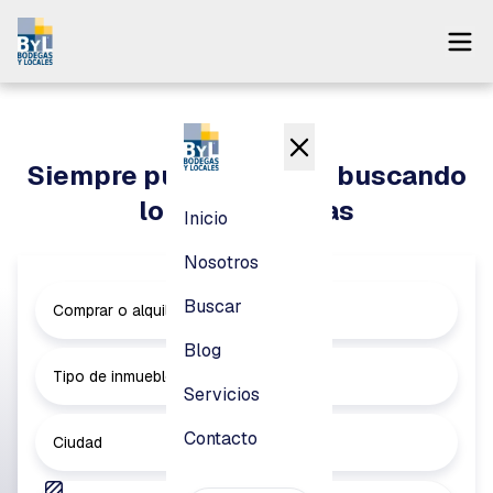
Inicio
Nosotros
Siempre puedes seguir buscando
Buscar
lo que necesitas
Inicio
Blog
Nosotros
Servicios
Buscar
Comprar o alquilar
Contacto
Blog
Tipo de inmueble
Servicios
Pagar
Contacto
Ciudad
Login