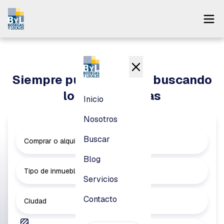
Inicio
Nosotros
Siempre puedes seguir buscando
Buscar
lo que necesitas
Inicio
Blog
Nosotros
Servicios
Buscar
Comprar o alquilar
Contacto
Blog
Tipo de inmueble
Servicios
Pagar
Contacto
Ciudad
Login