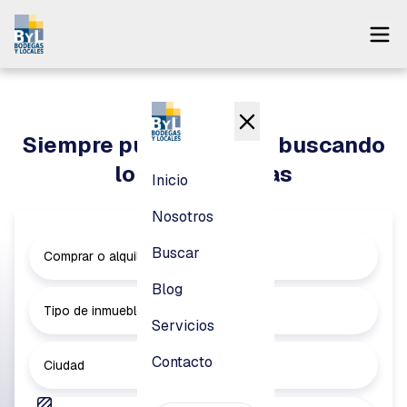
Inicio
Nosotros
Siempre puedes seguir buscando
Buscar
lo que necesitas
Inicio
Blog
Nosotros
Servicios
Buscar
Comprar o alquilar
Contacto
Blog
Tipo de inmueble
Servicios
Pagar
Contacto
Ciudad
Login