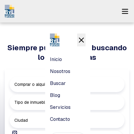
Inicio
Nosotros
Siempre puedes seguir buscando
Buscar
lo que necesitas
Inicio
Blog
Nosotros
Servicios
Buscar
Comprar o alquilar
Contacto
Blog
Tipo de inmueble
Servicios
Pagar
Contacto
Ciudad
Login