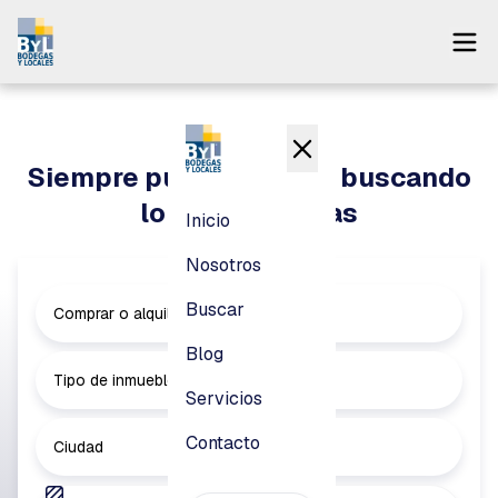
Inicio
Nosotros
Siempre puedes seguir buscando
Buscar
lo que necesitas
Inicio
Blog
Nosotros
Servicios
Buscar
Comprar o alquilar
Contacto
Blog
Tipo de inmueble
Servicios
Pagar
Contacto
Ciudad
Login