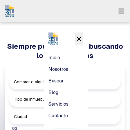
Inicio
Nosotros
Siempre puedes seguir buscando
Buscar
lo que necesitas
Inicio
Blog
Nosotros
Servicios
Buscar
Comprar o alquilar
Contacto
Blog
Tipo de inmueble
Servicios
Pagar
Contacto
Ciudad
Login