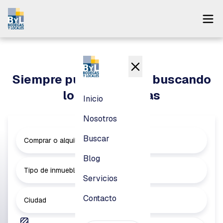
Inicio
Nosotros
Siempre puedes seguir buscando
Buscar
lo que necesitas
Inicio
Blog
Nosotros
Servicios
Buscar
Comprar o alquilar
Contacto
Blog
Tipo de inmueble
Servicios
Pagar
Contacto
Ciudad
Login