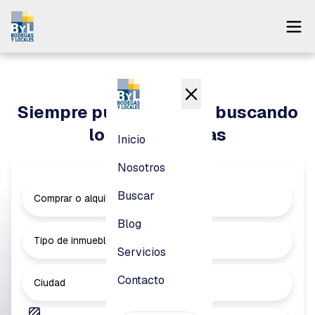
Inicio
Nosotros
Siempre puedes seguir buscando
Buscar
lo que necesitas
Inicio
Blog
Nosotros
Servicios
Buscar
Comprar o alquilar
Contacto
Blog
Tipo de inmueble
Servicios
Pagar
Contacto
Ciudad
Login