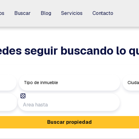
os
os
Buscar
Buscar
Blog
Blog
Servicios
Servicios
Contacto
Contacto
des seguir buscando lo q
Tipo de inmueble
Ciud
Buscar propiedad