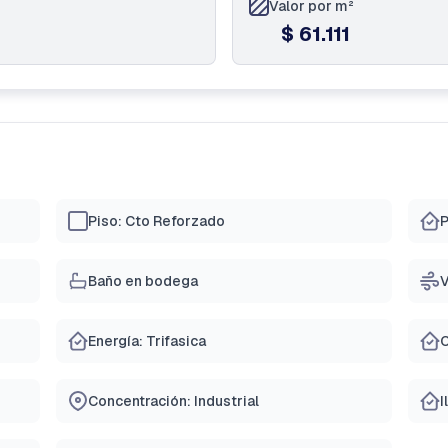
Valor por m²
$ 61.111
Piso: Cto Reforzado
P
Baño en bodega
V
Energía: Trifasica
C
Concentración: Industrial
I