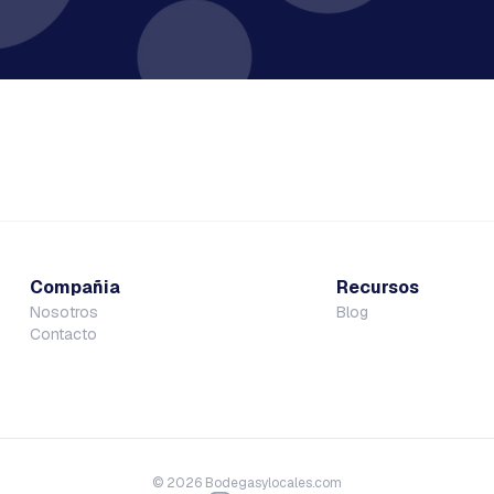
Compañia
Recursos
Nosotros
Blog
Contacto
©
2026
Bodegasylocales.com