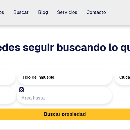
os
os
Buscar
Buscar
Blog
Blog
Servicios
Servicios
Contacto
Contacto
des seguir buscando lo q
Tipo de inmueble
Ciud
Buscar propiedad