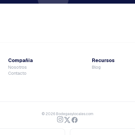
Compañia
Recursos
Nosotros
Blog
Contacto
©
2026
Bodegasylocales.com