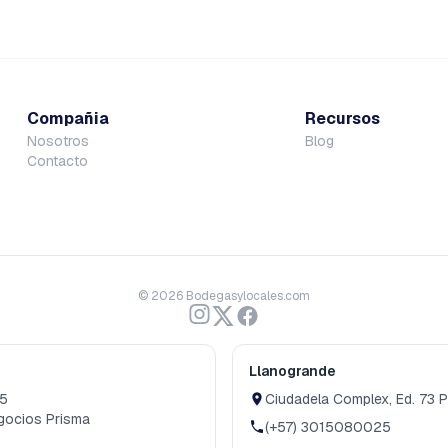
Compañia
Recursos
Nosotros
Blog
Contacto
©
2026
Bodegasylocales.com
Llanogrande
05
Ciudadela Complex, Ed. 73 P
gocios Prisma
(+57) 3015080025