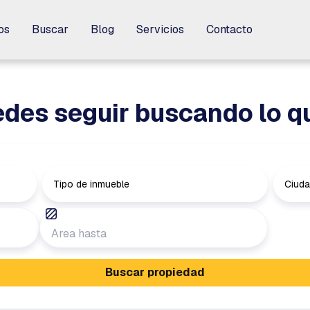
os
os
Buscar
Buscar
Blog
Blog
Servicios
Servicios
Contacto
Contacto
des seguir buscando lo q
Tipo de inmueble
Ciud
Buscar propiedad