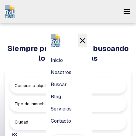
Inicio
Nosotros
Siempre puedes seguir buscando
Buscar
lo que necesitas
Inicio
Blog
Nosotros
Servicios
Buscar
Comprar o alquilar
Contacto
Blog
Tipo de inmueble
Servicios
Pagar
Contacto
Ciudad
Login