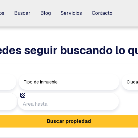
os
os
Buscar
Buscar
Blog
Blog
Servicios
Servicios
Contacto
Contacto
des seguir buscando lo q
Tipo de inmueble
Ciud
Buscar propiedad