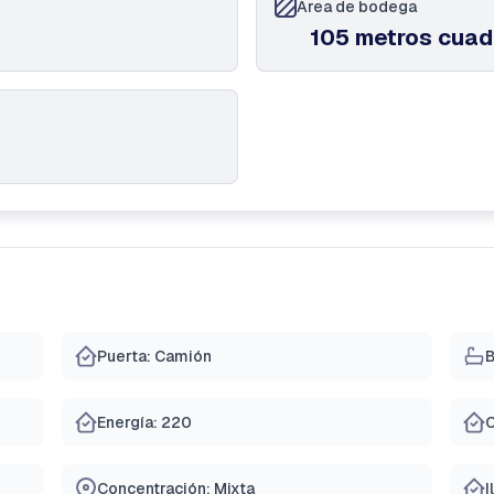
Área de bodega
105 metros cua
Puerta: Camión
B
Energía: 220
C
Concentración: Mixta
I