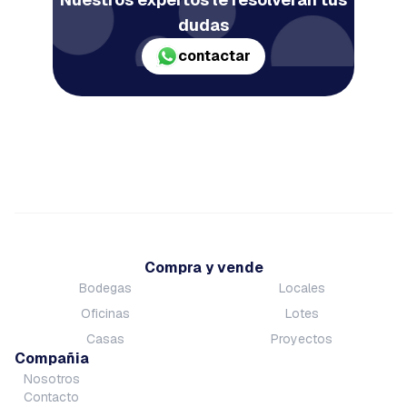
dudas
contactar
Compra y vende
Bodegas
Locales
Oficinas
Lotes
Casas
Proyectos
Compañia
Nosotros
Contacto