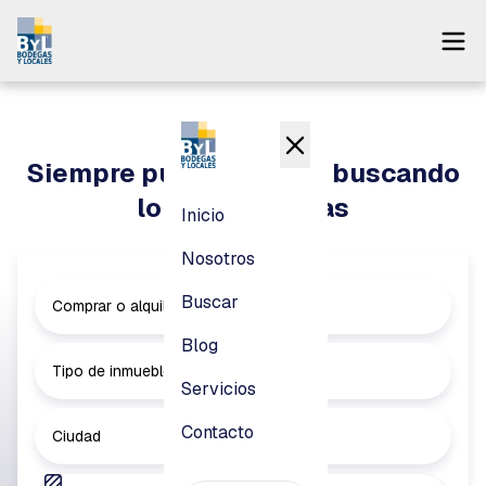
Inicio
Nosotros
Siempre puedes seguir buscando
Buscar
lo que necesitas
Inicio
Blog
Nosotros
Servicios
Buscar
Comprar o alquilar
Contacto
Blog
Tipo de inmueble
Servicios
Pagar
Contacto
Ciudad
Login