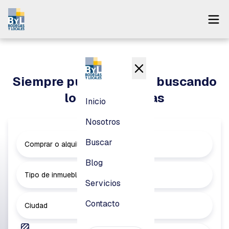
Inicio
Nosotros
Siempre puedes seguir buscando
Buscar
lo que necesitas
Inicio
Blog
Nosotros
Servicios
Buscar
Comprar o alquilar
Contacto
Blog
Tipo de inmueble
Servicios
Pagar
Contacto
Ciudad
Login