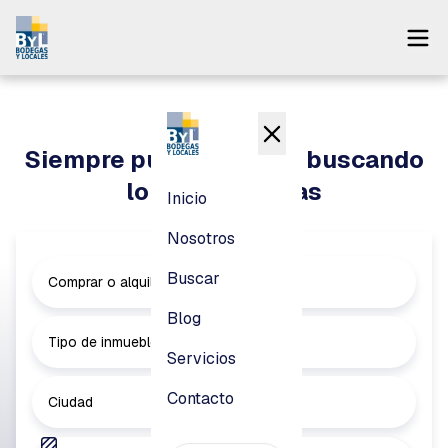
Inicio
Nosotros
Siempre puedes seguir buscando
Buscar
lo que necesitas
Inicio
Blog
Nosotros
Servicios
Buscar
Comprar o alquilar
Contacto
Blog
Tipo de inmueble
Servicios
Pagar
Contacto
Ciudad
Login