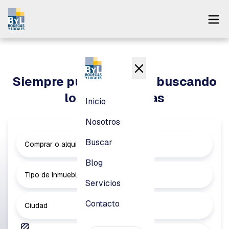
Inicio
Nosotros
Siempre puedes seguir buscando
Buscar
lo que necesitas
Inicio
Blog
Nosotros
Servicios
Buscar
Comprar o alquilar
Contacto
Blog
Tipo de inmueble
Servicios
Pagar
Contacto
Ciudad
Login