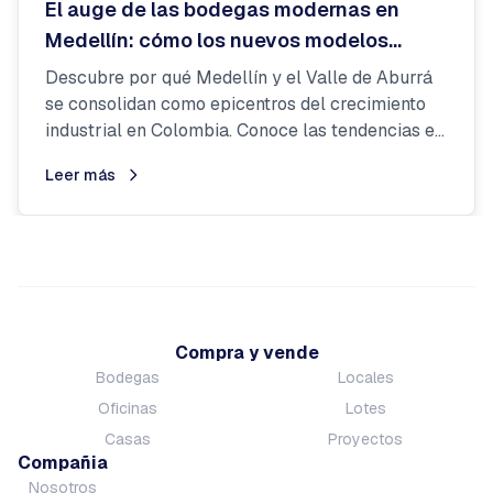
El auge de las bodegas modernas en
Medellín: cómo los nuevos modelos
logísticos están transformando los
Descubre por qué Medellín y el Valle de Aburrá
negocios
se consolidan como epicentros del crecimiento
industrial en Colombia. Conoce las tendencias en
bodegas...
Leer más
Compra y vende
Bodegas
Locales
Oficinas
Lotes
Casas
Proyectos
Compañia
Nosotros