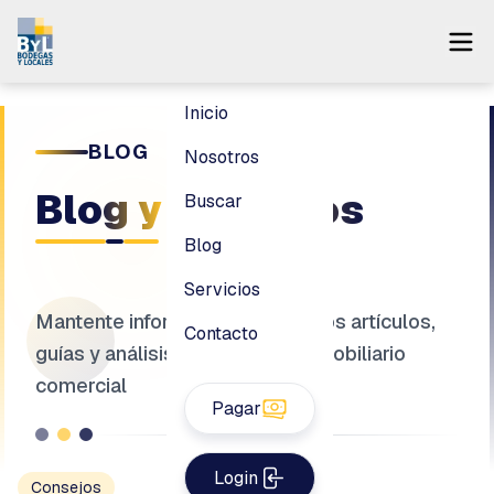
Inicio
BLOG
Nosotros
Blog y
Recursos
Buscar
Blog
Servicios
Mantente informado con nuestros artículos,
Contacto
guías y análisis del mercado inmobiliario
comercial
Pagar
Login
Consejos